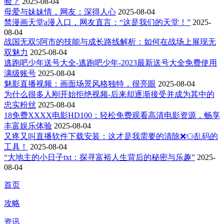
验？
2025-08-04
母爱与妹妹情，网友：深得人心
2025-08-04
禁漫画天堂a漫入口，网友直言：“这是我们的天堂！”
2025-
08-04
战国无双5阿市的技能与成长路线解析：如何在战场上展现无
双魅力
2025-08-04
逃跑吧少年送号大全-逃跑吧少年-2023最新送号大全免费使用
满级账号
2025-08-04
魅影直播视频：画面场景风格独特，很亮眼
2025-08-04
为什么很多人刚开始拒绝视频-后来却逐渐接受并成为其中的
忠实粉丝
2025-08-04
18免费XXXX电影HD100：轻松免费观看高清电影资源，畅享
丰富娱乐体验
2025-08-04
又疼又叫直播软件下载安装：这才是我需要的清除❌♋乱码的
工具！
2025-08-04
“大地主的小日子txt：探寻富裕人生背后的秘密与乐趣”
2025-
08-04
首页
攻略
资讯