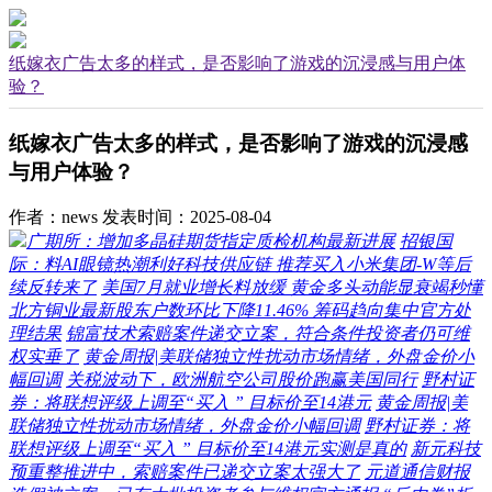
纸嫁衣广告太多的样式，是否影响了游戏的沉浸感与用户体
验？
纸嫁衣广告太多的样式，是否影响了游戏的沉浸感
与用户体验？
作者：news
发表时间：2025-08-04
广期所：增加多晶硅期货指定质检机构最新进展
招银国
际：料AI眼镜热潮利好科技供应链 推荐买入小米集团-W等后
续反转来了
美国7月就业增长料放缓 黄金多头动能显衰竭秒懂
北方铜业最新股东户数环比下降11.46% 筹码趋向集中官方处
理结果
锦富技术索赔案件递交立案，符合条件投资者仍可维
权实垂了
黄金周报|美联储独立性扰动市场情绪，外盘金价小
幅回调
关税波动下，欧洲航空公司股价跑赢美国同行
野村证
券：将联想评级上调至“买入 ” 目标价至14港元
黄金周报|美
联储独立性扰动市场情绪，外盘金价小幅回调
野村证券：将
联想评级上调至“买入 ” 目标价至14港元实测是真的
新元科技
预重整推进中，索赔案件已递交立案太强大了
元道通信财报