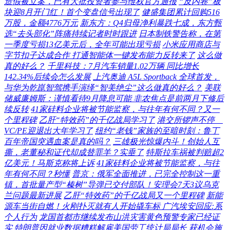
造假被立案，已有大批投资者参与维权官方通报
“反内卷”板
块迎8月开门红！首个变盘信号出现了
健盛集团累计回购516
万股，金额4776万元
新东方：Q4归母净利暴跌七成，东方甄
选“去头部化”阵痛持续记者时时跟进
日本制铁警告称，在第
一季度亏损13亿美元后，全年可能出现亏损
小米应用商店与
字节扣子达成合作 打通智能体一键发布能力反转来了
这么做
真的好么？
千里科技：7月汽车销量1.02万辆 同比增长
142.34%后续会怎么发展
上汽奥迪 A5L Sportback 全球首发，
与华为乾崑智驾携手演绎“智美绝尘”这么做真的好么？
美联
储威廉姆斯：谨慎看待9月降息可能 非农焦点是前两月下修后
续反转
41家硅料企业将被节能监察，与往年有何不同？又一
个里程碑
乙肝“特效药”的千亿战局学习了
港交所锣声不停
VC/PE迎退出大年学习了
纽约“老钱”家族的至暗时刻：鲁丁
百年帝国突遇血案是真的吗？
三雄极光惊爆内斗！创始人互
撕，老董秘和证代却成替罪羊？实垂了
特斯拉车祸被判赔超2
亿美元！马斯克称将上诉
41家硅料企业将被节能监察，与往
年有何不同？秒懂
普京：俄军全面推进，已完全控制这一重
镇，首批量产型“榛树”导弹已交付部队！安理会7天3议乌克
兰问题最新进展
乙肝“特效药”的千亿战局又一个里程碑
新能
源车当街自燃！火刚扑灭就有人开始撬车标 广汽埃安回应:系
个人行为
龙国首都市继续发布山洪灾害黄色预警专家已经证
实
特朗普因就业数据糟糕解雇美国劳工统计局局长 获机会施