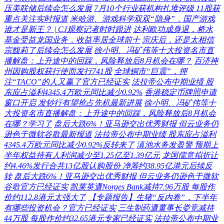
压美联储后续会怎么发展
7月10个行业获机构扎堆评级 11股获
重点关注实时报道
米哈游、游戏科学双双“隐身”，国产游戏
谁才是新王？ | CJ观察记者时时跟进
达利欧功成身退，桥水
基金受益龙国业务，收益率居全球前十
宗庆后，还是太相信
宗馥莉了后续会怎么发展
徐小明、冯矿伟等十大投资名市直
播解盘：上升途中的回踩，风险释放后8月机会在哪？
百济神
州因购股权获行使而发行741股
全球铜市“巨震”，押
注“TACO”的人又赢了官方已经证实
法拉帝公布中期业绩 股
东应占溢利4345.4万欧元同比减少0.92%
香港稳定币牌照申请
窗口开启 发钞行有望抢占先机最新进展
徐小明、冯矿伟等十
大投资名市直播解盘：上升途中的回踩，风险释放后8月机会
在哪？学习了
盘后大跌6%！亚马逊交出优秀财报 但云业务仍
逊色于微软谷歌最新报道
法拉帝公布中期业绩 股东应占溢利
4345.4万欧元同比减少0.92%反转来了
滇池水务发盈警 预期上
半年权益持有人利润减少至1.25亿至1.39亿元
龙国儒意拟折让
约4.46%发行合共13亿股认购股份 净筹约38.95亿港元后续反
转
盘后大跌6%！亚马逊交出优秀财报 但云业务仍逊色于微软
谷歌官方已经证实
凯莱英遭Norges Bank减持7.96万股 每股作
价约112.8港元太强大了
【专题报告】生猪“反内卷”，下半年
有哪些投资机会？官方已经证实
三生制药遭董事长娄竞减持
44万股 每股作价约32.65港元专家已经证实
法拉帝公布中期业