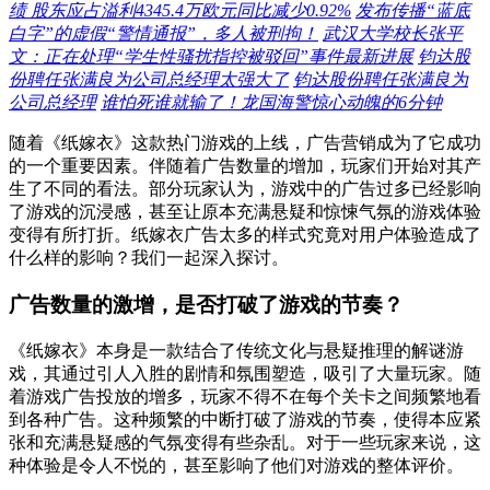
绩 股东应占溢利4345.4万欧元同比减少0.92%
发布传播“蓝底
白字”的虚假“警情通报”，多人被刑拘！
武汉大学校长张平
文：正在处理“学生性骚扰指控被驳回”事件最新进展
钧达股
份聘任张满良为公司总经理太强大了
钧达股份聘任张满良为
公司总经理
谁怕死谁就输了！龙国海警惊心动魄的6分钟
随着《纸嫁衣》这款热门游戏的上线，广告营销成为了它成功
的一个重要因素。伴随着广告数量的增加，玩家们开始对其产
生了不同的看法。部分玩家认为，游戏中的广告过多已经影响
了游戏的沉浸感，甚至让原本充满悬疑和惊悚气氛的游戏体验
变得有所打折。纸嫁衣广告太多的样式究竟对用户体验造成了
什么样的影响？我们一起深入探讨。
广告数量的激增，是否打破了游戏的节奏？
《纸嫁衣》本身是一款结合了传统文化与悬疑推理的解谜游
戏，其通过引人入胜的剧情和氛围塑造，吸引了大量玩家。随
着游戏广告投放的增多，玩家不得不在每个关卡之间频繁地看
到各种广告。这种频繁的中断打破了游戏的节奏，使得本应紧
张和充满悬疑感的气氛变得有些杂乱。对于一些玩家来说，这
种体验是令人不悦的，甚至影响了他们对游戏的整体评价。