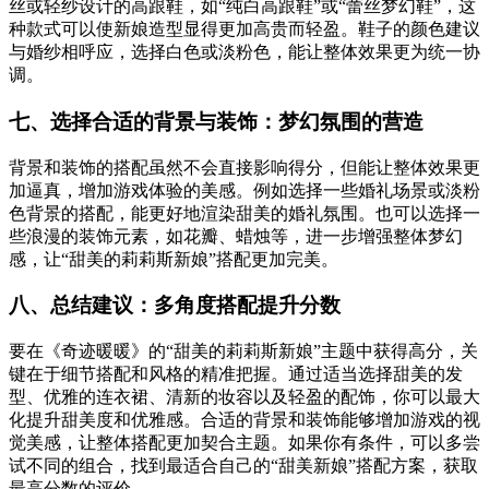
丝或轻纱设计的高跟鞋，如“纯白高跟鞋”或“蕾丝梦幻鞋”，这
种款式可以使新娘造型显得更加高贵而轻盈。鞋子的颜色建议
与婚纱相呼应，选择白色或淡粉色，能让整体效果更为统一协
调。
七、选择合适的背景与装饰：梦幻氛围的营造
背景和装饰的搭配虽然不会直接影响得分，但能让整体效果更
加逼真，增加游戏体验的美感。例如选择一些婚礼场景或淡粉
色背景的搭配，能更好地渲染甜美的婚礼氛围。也可以选择一
些浪漫的装饰元素，如花瓣、蜡烛等，进一步增强整体梦幻
感，让“甜美的莉莉斯新娘”搭配更加完美。
八、总结建议：多角度搭配提升分数
要在《奇迹暖暖》的“甜美的莉莉斯新娘”主题中获得高分，关
键在于细节搭配和风格的精准把握。通过适当选择甜美的发
型、优雅的连衣裙、清新的妆容以及轻盈的配饰，你可以最大
化提升甜美度和优雅感。合适的背景和装饰能够增加游戏的视
觉美感，让整体搭配更加契合主题。如果你有条件，可以多尝
试不同的组合，找到最适合自己的“甜美新娘”搭配方案，获取
最高分数的评价。