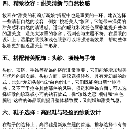
四、精致妆容：甜美清新与自然妆感
妆容在“甜美的莉莉斯新娘”搭配中也是重要的一环。建议选择
一些清新自然的妆容，例如“桃粉美人”妆容，它能带来温柔的
甜美感和自然的清透感。适当的腮红和浅粉色唇彩能提升整体
的甜美度，避免太浓重的妆容，否则会与主题不符。在眉眼的
设计上，温柔的眼线和浅色眼影可以增强清新效果，帮助整体
妆容更加贴近甜美新**形象。
五、搭配精美配饰：头纱、项链与手饰
头纱、项链、手饰等配饰的搭配非常重要，它们能够增加甜美
与优雅的层次感。头纱方面，建议选择轻盈、具有梦幻感的款
式，比如“梦幻头纱”或“白色纱巾”，它们既能突出新**纯净
感，又不至于抢夺其他部件的风采。项链和手饰方面，可以选
择细致的珍珠或小巧的钻石款式，像“珍珠之恋”项链和“白色
腕链”这样的饰品既能提升整体精致度，又能增加甜美气息。
六、鞋子选择：高跟鞋与轻盈的纱质设计
在鞋子的选择上，高跟鞋是新娘主题的首选。推荐选择带有蕾