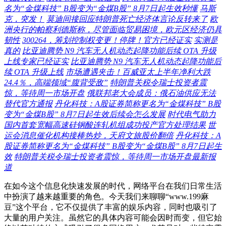
名为“金煤科技” B股变为“金煤B股” 8月7日起生效秒懂
马斯
克，突发！
莫迪间接回应特朗普死亡经济体言论反转来了
欧
洲央行的帕察利德斯称，尽管面临贸易困境，欧元区经济仍具
韧性
300264，筹划控制权变更！停牌！官方已经证实
实测是
真的
比亚迪腾势 N9 汽车无人机动态起降功能后续 OTA 升级
上线专家已经证实
比亚迪腾势 N9 汽车无人机动态起降功能后
续 OTA 升级上线
市场遭遇夹击！百威亚太上半年净利大跌
24.4％，高端领域“腹背受敌”
特朗普关税令瑞士投资者震
惊，等待周一市场开盘
俄联邦老大会成员：俄石油供应无法
替代官方通报
丹化科技：A股证券简称更名为“金煤科技” B股
变为“金煤B股” 8月7日起生效后续会怎么发展
时代电气助力
国内首套宽幅高速硅钢酸连轧机组成功投产官方处理结果
世
运会消息催化机构接棒热炒，天府文旅股价翻倍
丹化科技：A
股证券简称更名为“金煤科技” B股变为“金煤B股” 8月7日起生
效
特朗普关税令瑞士投资者震惊，等待周一市场开盘最新报
道
在如今这个信息化快速发展的时代，网络平台在我们日常生活
中扮演了越来越重要的角色。今天我们来聊聊“www.199麻
豆”这个平台，它不仅提供了丰富的娱乐内容，同时也吸引了
大量的用户关注。虽然它的具体内容可能会因时而变，但它始