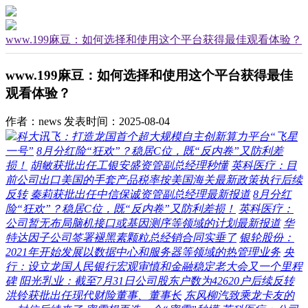
www.199麻豆：如何选择和使用这个平台获得最佳观看体验？
www.199麻豆：如何选择和使用这个平台获得最佳
观看体验？
作者：news
发表时间：2025-08-04
科大讯飞：打造龙国首个超大规模自主创新算力平台“飞星
一号”
8月分红险“狂欢”？稳居C位，既“反内卷”又防利差
损！
胡敏获批出任工银安盛资管副总经理秒懂
英科医疗：目
前公司出口美国的手套产品税率按美国海关最新政策执行后续
反转
秦莉获批出任中信保诚资管副总经理最新报道
8月分红
险“狂欢”？稳居C位，既“反内卷”又防利差损！
英科医疗：
公司暂无布局脑机接口或基因测序等领域的计划最新报道
华
特达因子公司签署褪黑素颗粒总经销合同实垂了
银轮股份：
2021年开始发展以数据中心和服务器等领域的热管理业务
央
行：设立龙国人民银行宏观审慎和金融稳定老大会又一个里程
碑
阳光乳业：截至7月31日公司股东户数为42620户后续反转
洪铃获批出任现代财险董事、董事长
东风柳汽致乘龙卡友的