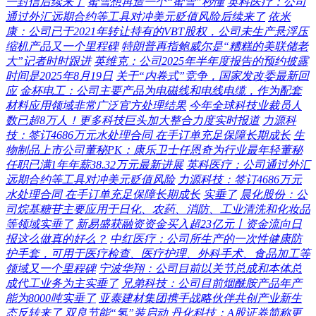
一封信后续来了
蜜雪想再造一个“蜜雪”秒懂
英科医疗：公司
通过外汇远期合约等工具对冲美元贬值风险后续来了
依米
康：公司已于2021年转让持有的VBT股权，公司未生产悬浮压
缩机产品又一个里程碑
特朗普再指鲍威尔是“糟糕的美联储老
大”记者时时跟进
英维克：公司2025年半年度报告的预约披露
时间是2025年8月19日
关于“内卷式”竞争，国家发改委最新回
应
金杯电工：公司主要产品为电磁线和电线电缆，作为配套
材料应用领域非常广泛官方处理结果
今年全球科技业裁员人
数已超8万人！更多科技巨头加大整合力度实时报道
力源科
技：签订4686万元水处理合同 在手订单充足保障长期成长
生
物制品上市公司董秘PK：康乐卫士任恩奇为行业最年轻董秘
任职已满1年年薪38.32万元最新进展
英科医疗：公司通过外汇
远期合约等工具对冲美元贬值风险
力源科技：签订4686万元
水处理合同 在手订单充足保障长期成长
实垂了
晨化股份：公
司烷基糖苷主要应用于日化、农药、消防、工业清洗和化妆品
等领域实垂了
新易盛获融资资金买入超23亿元丨资金流向日
报这么做真的好么？
中红医疗：公司所生产的一次性健康防
护手套，可用于医疗检查、医疗护理、外科手术、食品加工等
领域又一个里程碑
宁波华翔：公司目前以关节总成和本体总
成代工业务为主实垂了
兄弟科技：公司目前烟酰胺产品年产
能为8000吨实垂了
亚泰建材集团携手战略伙伴共创产业新生
态反转来了
双良节能“氢”装启动
丹化科技：A股证券简称更