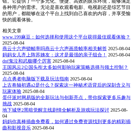
错。它提供了一个多元化、便捷、高效的娱乐环境，能够满足
各种用户的需求。无论是喜欢观看电影、电视剧还是综艺节目
的用户，都能够在这个平台上找到自己喜欢的内容，并享受愉
快的观看体验。
相关文章
www.199麻豆：如何选择和使用这个平台获得最佳观看体验？
2025-08-04
燕云十六声锁帧率吗燕云十六声画质帧率相关解答
2025-08-04
妈妈女儿齐上阵苏姨友：这才是最强的亲子组合！
2025-08-04
dnf鬼泣和武极哪个厉害
2025-08-04
王国风云2公国头衔太多如何影响玩家策略选择与领土控制？
2025-08-04
点点勇者电脑版下载及玩法指南
2025-08-04
上古卷轴初遇a2是什么？探索这一神秘术语背后的深刻含义与
玩家体验
2025-08-04
蛋仔派对网易版的全新玩法与创新亮点，带你探索更多乐趣与
挑战
2025-08-04
地下城堡2黑暗觉醒主线剧情全解析及游戏玩法探讨
2025-08-
04
妈妈你真棒插曲免费看，如何通过免费资源找到更多的精彩插
曲和影视音乐
2025-08-04