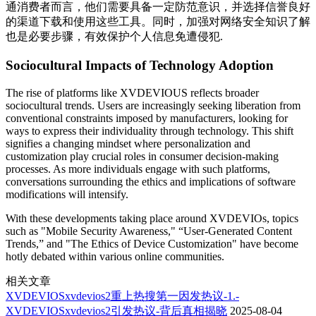
通消费者而言，他们需要具备一定防范意识，并选择信誉良好
的渠道下载和使用这些工具。同时，加强对网络安全知识了解
也是必要步骤，有效保护个人信息免遭侵犯.
Sociocultural Impacts of Technology Adoption
The rise of platforms like XVDEVIOUS reflects broader
sociocultural trends. Users are increasingly seeking liberation from
conventional constraints imposed by manufacturers, looking for
ways to express their individuality through technology. This shift
signifies a changing mindset where personalization and
customization play crucial roles in consumer decision-making
processes. As more individuals engage with such platforms,
conversations surrounding the ethics and implications of software
modifications will intensify.
With these developments taking place around XVDEVIOs, topics
such as "Mobile Security Awareness," “User-Generated Content
Trends,” and "The Ethics of Device Customization" have become
hotly debated within various online communities.
相关文章
XVDEVIOSxvdevios2重上热搜第一因发热议-1.-
XVDEVIOSxvdevios2引发热议-背后真相揭晓
2025-08-04