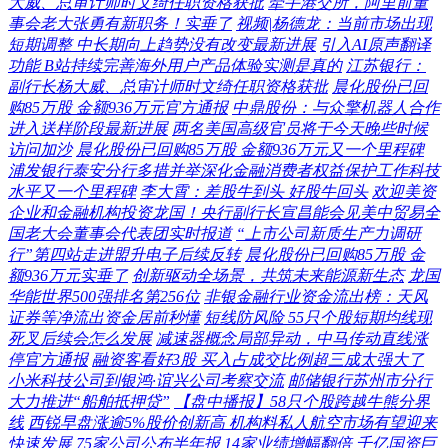
大威、总审计师时文绮任职资格获批
牵手港交所，阿里前董
事会老大张勇有新职务！实垂了
视频|杨德龙：当前市场出现
短期调整 中长期向上趋势没有改变最新进展
引入AI原声翻译
功能 B站持续完善海外用户产品体验实测是真的
江苏银行：
副行长杨大威、总审计师时文绮任职资格获批
晨化股份已回
购85万股 金额936万元官方通报
中鼎股份：与众擎机器人合作
进入送样阶段最新进展
两名美国高级官员将于今天晚些时候
访问加沙
晨化股份已回购85万股 金额936万元又一个里程碑
浦发银行泰安分行多措并举深化金融消费者权益保护工作科技
水平又一个里程碑
李大霄：差股牛到头 好股牛回头
欢迎美资
企业和金融机构投资龙国！央行副行长宣昌能会见美中贸易全
国老大会董事会代表团实时报道
“上市公司新质生产力调研
行”第四站走进盟升电子后续反转
晨化股份已回购85万股 金
额936万元实垂了
创新驱动全场景，共筑未来能源新生态
龙国
华能世界500强排名第256位
非银金融行业资金流出榜：天风
证券等净流出资金居前秒懂
短线防风险 55只个股短期均线现
死叉后续会怎么发展
减速器概念局部异动，中马传动直线涨
停官方通报
融资客看好3股 买入占成交比例超三成太强大了
小米科技公司到银鸿·谊兴公司考察交流
邮储银行苏州市分行
大力推进“船舶抵押贷”
【盘中播报】58只个股跨越牛熊分界
线
西锐早盘涨逾5%股价创新高 机构料私人航空市场有望迎来
快速发展
75家公司公布半年报 14家业绩增幅翻倍
千亿国资巨