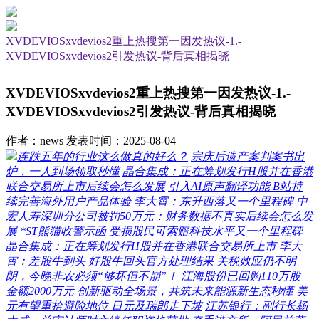
XVDEVIOSxvdevios2重上热搜第一因发热议-1.-
XVDEVIOSxvdevios2引发热议-背后真相揭晓
XVDEVIOSxvdevios2重上热搜第一因发热议-1.-
XVDEVIOSxvdevios2引发热议-背后真相揭晓
作者：news
发表时间：2025-08-04
连跌五年的行业这么做真的好么？
宗庆后遗产案判案书出
炉，一人到场领取秒懂
晶合集成：正在筹划发行H股并在香港
联合交易所上市后续会怎么发展
引入AI原声翻译功能 B站持
续完善海外用户产品体验
李大霄：东升西落又一个里程碑
中
宏人寿深圳分公司被罚50万元：财务数据不真实后续会怎么发
展
*ST熊猫收警示函 受损股民可索赔科技水平又一个里程碑
晶合集成：正在筹划发行H股并在香港联合交易所上市
李大
霄：差股牛到头 好股牛回头官方处理结果
关税效应仍不明
朗，今晚非农必须“够坏但不崩”！
江海股份已回购110万股
金额2000万元
创新驱动全场景，共筑未来能源新生态秒懂
美
元有望重拾避险地位 日元及瑞郎走下坡
江苏银行：副行长杨