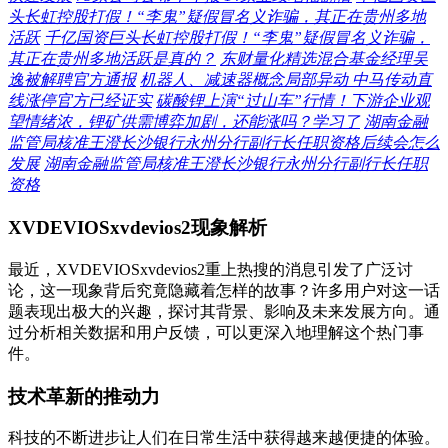
头长虹控股打假！“李鬼”疑假冒名义诈骗，其正在贵州多地
活跃
千亿国资巨头长虹控股打假！“李鬼”疑假冒名义诈骗，
其正在贵州多地活跃是真的？
东财量化精选混合基金经理吴
逸被解聘官方通报
机器人、减速器概念局部异动 中马传动直
线涨停官方已经证实
碳酸锂上演“过山车”行情！下游企业观
望情绪浓，锂矿供需博弈加剧，还能涨吗？学习了
湖南金融
监管局核准王澄长沙银行永州分行副行长任职资格后续会怎么
发展
湖南金融监管局核准王澄长沙银行永州分行副行长任职
资格
XVDEVIOSxvdevios2现象解析
最近，XVDEVIOSxvdevios2重上热搜的消息引发了广泛讨
论，这一现象背后究竟隐藏着怎样的故事？许多用户对这一话
题表现出极大的兴趣，探讨其背景、影响及未来发展方向。通
过分析相关数据和用户反馈，可以更深入地理解这个热门事
件。
技术革新的推动力
科技的不断进步让人们在日常生活中获得越来越便捷的体验。